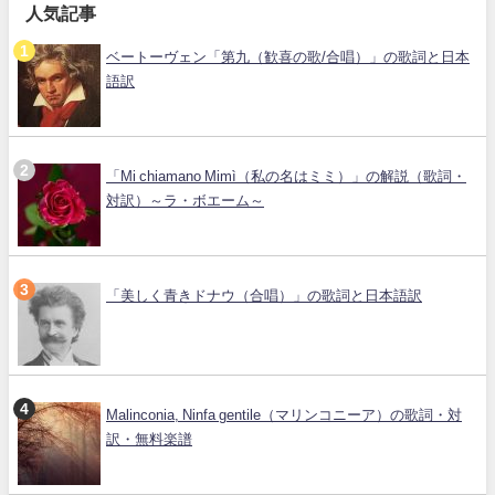
人気記事
ベートーヴェン「第九（歓喜の歌/合唱）」の歌詞と日本
語訳
「Mi chiamano Mimì（私の名はミミ）」の解説（歌詞・
対訳）～ラ・ボエーム～
「美しく青きドナウ（合唱）」の歌詞と日本語訳
Malinconia, Ninfa gentile（マリンコニーア）の歌詞・対
訳・無料楽譜