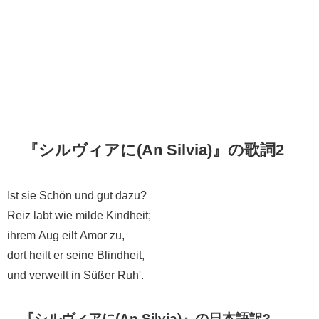
『シルヴィアに(An Silvia)』の歌詞2
Ist sie Schön und gut dazu?
Reiz labt wie milde Kindheit;
ihrem Aug eilt Amor zu,
dort heilt er seine Blindheit,
und verweilt in Süßer Ruh'.
『シルヴィアに(An Silvia)』の日本語訳2