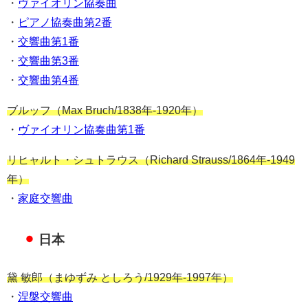
・
ヴァイオリン協奏曲
・
ピアノ協奏曲第2番
・
交響曲第1番
・
交響曲第3番
・
交響曲第4番
ブルッフ（Max Bruch/1838年-1920年）
・
ヴァイオリン協奏曲第1番
リヒャルト・シュトラウス（Richard Strauss/1864年-1949
年）
・
家庭交響曲
日本
黛 敏郎（まゆずみ としろう/1929年-1997年）
・
涅槃交響曲