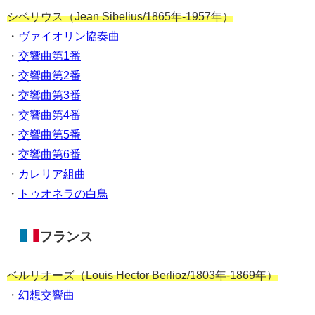
シベリウス（Jean Sibelius/1865年-1957年）
・
ヴァイオリン協奏曲
・
交響曲第1番
・
交響曲第2番
・
交響曲第3番
・
交響曲第4番
・
交響曲第5番
・
交響曲第6番
・
カレリア組曲
・
トゥオネラの白鳥
フランス
ベルリオーズ（Louis Hector Berlioz/1803年-1869年）
・
幻想交響曲