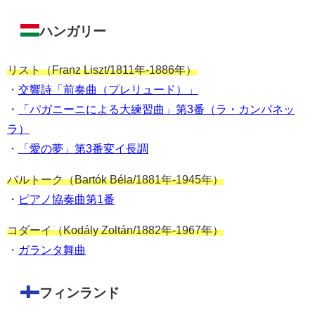
ハンガリー
リスト（Franz Liszt/1811年-1886年）
・
交響詩「前奏曲（プレリュード）」
・
「パガニーニによる大練習曲」第3番（ラ・カンパネッ
ラ）
・
「愛の夢」第3番変イ長調
バルトーク（Bartók Béla/1881年-1945年）
・
ピアノ協奏曲第1番
コダーイ（Kodály Zoltán/1882年-1967年）
・
ガランタ舞曲
フィンランド