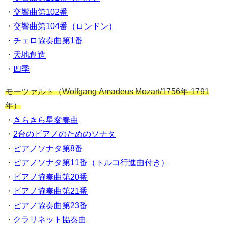
・
交響曲第102番
・
交響曲第104番（ロンドン）
・
チェロ協奏曲第1番
・
天地創造
・
四季
モーツァルト（Wolfgang Amadeus Mozart/1756年-1791
年）
・
きらきら星変奏曲
・
2台のピアノのためのソナタ
・
ピアノソナタ第8番
・
ピアノソナタ第11番（トルコ行進曲付き）
・
ピアノ協奏曲第20番
・
ピアノ協奏曲第21番
・
ピアノ協奏曲第23番
・
クラリネット協奏曲