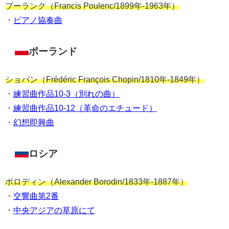
プーランク（Francis Poulenc/1899年-1963年）
・
ピアノ協奏曲
ポーランド
ショパン（Frédéric François Chopin/1810年-1849年）
・
練習曲作品10-3（別れの曲）
・
練習曲作品10-12（革命のエチュード）
・
幻想即興曲
ロシア
ボロディン（Alexander Borodin/1833年-1887年）
・
交響曲第2番
・
中央アジアの草原にて