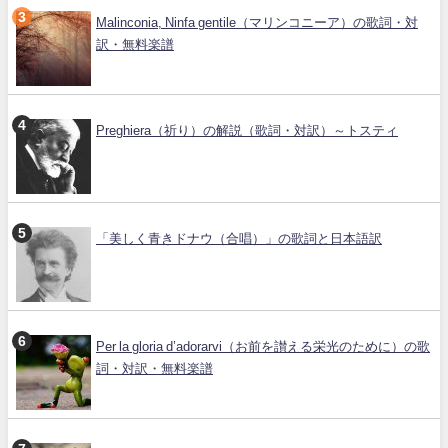
Malinconia, Ninfa gentile（マリンコニーア）の歌詞・対
訳・無料楽譜
Preghiera（祈り）の解説（歌詞・対訳）～トスティ
「美しく青きドナウ（合唱）」の歌詞と日本語訳
Per la gloria d’adorarvi（お前を讃える栄光のために）の歌
詞・対訳・無料楽譜