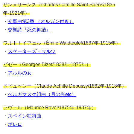
サン＝サーンス（Charles Camille Saint-Saëns/1835
年-1921年）
・
交響曲第3番 （オルガン付き）
・
交響詩『死の舞踏』
ワルトトイフェル（Émile Waldteufel/1837年-1915年）
・
スケーターズ・ワルツ
ビゼー（Georges Bizet/1838年-1875年）
・
アルルの女
ドビュッシー（Claude Achille Debussy/1862年-1918年）
・
ベルガマスク組曲（月の光etc）
ラヴェル（Maurice Ravel/1875年-1937年）
・
スペイン狂詩曲
・
ボレロ