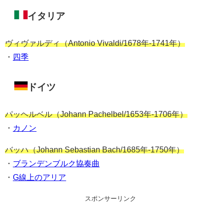
イタリア
ヴィヴァルディ（Antonio Vivaldi/1678年-1741年）
・
四季
ドイツ
パッヘルベル（Johann Pachelbel/1653年-1706年）
・
カノン
バッハ（Johann Sebastian Bach/1685年-1750年）
・
ブランデンブルク協奏曲
・
G線上のアリア
スポンサーリンク