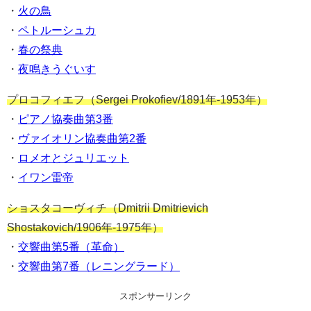
・
火の鳥
・
ペトルーシュカ
・
春の祭典
・
夜鳴きうぐいす
プロコフィエフ（Sergei Prokofiev/1891年-1953年）
・
ピアノ協奏曲第3番
・
ヴァイオリン協奏曲第2番
・
ロメオとジュリエット
・
イワン雷帝
ショスタコーヴィチ（Dmitrii Dmitrievich
Shostakovich/1906年-1975年）
・
交響曲第5番（革命）
・
交響曲第7番（レニングラード）
スポンサーリンク