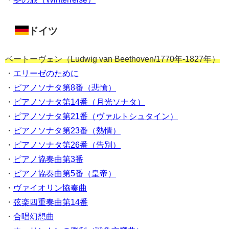
ドイツ
ベートーヴェン（Ludwig van Beethoven/1770年-1827年）
・
エリーゼのために
・
ピアノソナタ第8番（悲愴）
・
ピアノソナタ第14番（月光ソナタ）
・
ピアノソナタ第21番（ヴァルトシュタイン）
・
ピアノソナタ第23番（熱情）
・
ピアノソナタ第26番（告別）
・
ピアノ協奏曲第3番
・
ピアノ協奏曲第5番（皇帝）
・
ヴァイオリン協奏曲
・
弦楽四重奏曲第14番
・
合唱幻想曲