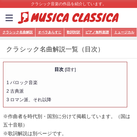
クラシック音楽の作品を紹介しています。
クラシック名曲解説
オペラあらすじ
歌詞対訳
ピアノ無料楽譜
ミュージカル
クラシック名曲解説一覧（目次）
目次
[
隠す
]
1
バロック音楽
2
古典派
3
ロマン派、それ以降
※作曲者を時代別・国別に分けて掲載しています。（国は
五十音順）
※歌詞解説は別ページです。