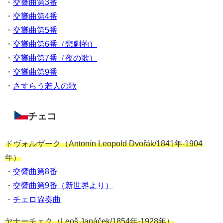
・
交響曲第3番
・
交響曲第4番
・
交響曲第5番
・
交響曲第6番（悲劇的）
・
交響曲第7番（夜の歌）
・
交響曲第9番
・
さすらう若人の歌
チェコ
ドヴォルザーク（Antonín Leopold Dvořák/1841年-1904
年）
・
交響曲第8番
・
交響曲第9番（新世界より）
・
チェロ協奏曲
ヤナーチェク（Leoš Janáček/1854年-1928年）