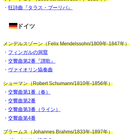
・
狂詩曲『タラス・ブーリバ』
ドイツ
メンデルスゾーン（Felix Mendelssohn/1809年-1847年）
・
フィンガルの洞窟
・
交響曲第2番『讃歌』
・
ヴァイオリン協奏曲
シューマン（Robert Schumann/1810年-1856年）
・
交響曲第1番（春）
・
交響曲第2番
・
交響曲第3番（ライン）
・
交響曲第4番
ブラームス（Johannes Brahms/1833年-1897年）