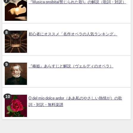
『Musica proibita(禁じられた歌)』の解説（歌詞・対訳）
初心者にオススメ「名作オペラの人気ランキング」
『椿姫』あらすじと解説（ヴェルディのオペラ）
O del mio dolce ardor（ああ私のやさしい熱情が）の歌
詞・対訳・無料楽譜