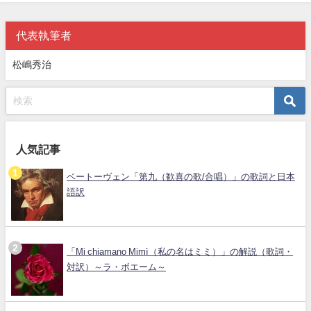
代表執筆者
松嶋秀治
人気記事
ベートーヴェン「第九（歓喜の歌/合唱）」の歌詞と日本
語訳
「Mi chiamano Mimì（私の名はミミ）」の解説（歌詞・
対訳）～ラ・ボエーム～