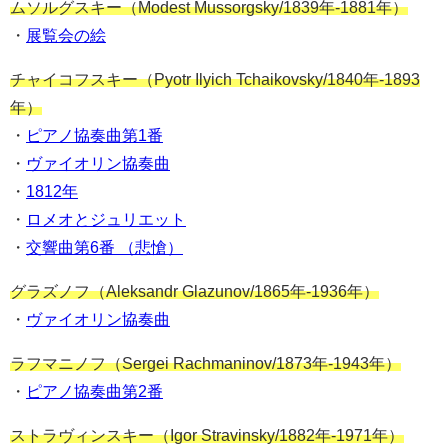
ムソルグスキー（Modest Mussorgsky/1839年-1881年）
・
展覧会の絵
チャイコフスキー（Pyotr Ilyich Tchaikovsky/1840年-1893
年）
・
ピアノ協奏曲第1番
・
ヴァイオリン協奏曲
・
1812年
・
ロメオとジュリエット
・
交響曲第6番 （悲愴）
グラズノフ（Aleksandr Glazunov/1865年-1936年）
・
ヴァイオリン協奏曲
ラフマニノフ（Sergei Rachmaninov/1873年-1943年）
・
ピアノ協奏曲第2番
ストラヴィンスキー（Igor Stravinsky/1882年-1971年）