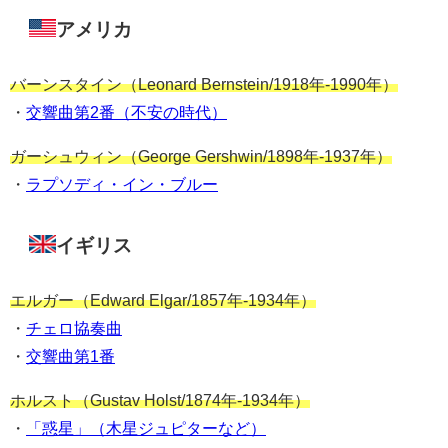
アメリカ
バーンスタイン（Leonard Bernstein/1918年-1990年）
・
交響曲第2番（不安の時代）
ガーシュウィン（George Gershwin/1898年-1937年）
・
ラプソディ・イン・ブルー
イギリス
エルガー（Edward Elgar/1857年-1934年）
・
チェロ協奏曲
・
交響曲第1番
ホルスト（Gustav Holst/1874年-1934年）
・
「惑星」（木星ジュピターなど）