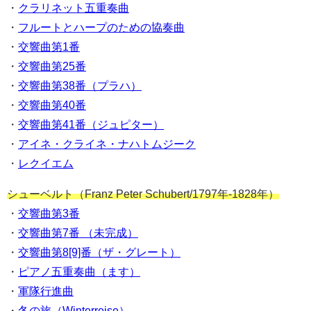
・
クラリネット五重奏曲
・
フルートとハープのための協奏曲
・
交響曲第1番
・
交響曲第25番
・
交響曲第38番（プラハ）
・
交響曲第40番
・
交響曲第41番（ジュピター）
・
アイネ・クライネ・ナハトムジーク
・
レクイエム
シューベルト（Franz Peter Schubert/1797年-1828年）
・
交響曲第3番
・
交響曲第7番 （未完成）
・
交響曲第8[9]番（ザ・グレート）
・
ピアノ五重奏曲（ます）
・
軍隊行進曲
・
冬の旅（Winterreise）