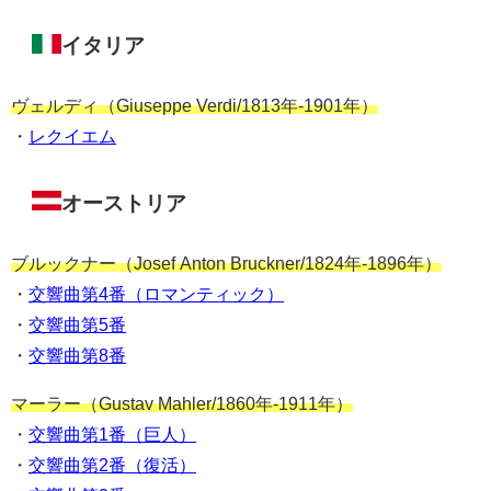
イタリア
ヴェルディ（Giuseppe Verdi/1813年-1901年）
・
レクイエム
オーストリア
ブルックナー（Josef Anton Bruckner/1824年-1896年）
・
交響曲第4番（ロマンティック）
・
交響曲第5番
・
交響曲第8番
マーラー（Gustav Mahler/1860年-1911年）
・
交響曲第1番（巨人）
・
交響曲第2番（復活）