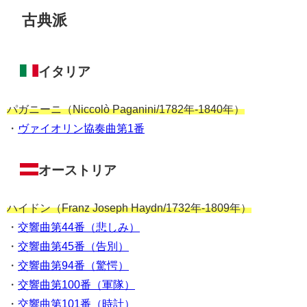
古典派
イタリア
パガニーニ（Niccolò Paganini/1782年-1840年）
・
ヴァイオリン協奏曲第1番
オーストリア
ハイドン（Franz Joseph Haydn/1732年-1809年）
・
交響曲第44番（悲しみ）
・
交響曲第45番（告別）
・
交響曲第94番（驚愕）
・
交響曲第100番（軍隊）
・
交響曲第101番（時計）