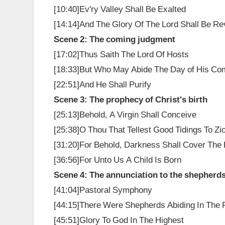
[10:40]Ev'ry Valley Shall Be Exalted
[14:14]And The Glory Of The Lord Shall Be Re
Scene 2: The coming judgment
[17:02]Thus Saith The Lord Of Hosts
[18:33]But Who May Abide The Day of His Co
[22:51]And He Shall Purify
Scene 3: The prophecy of Christ's birth
[25:13]Behold, A Virgin Shall Conceive
[25:38]O Thou That Tellest Good Tidings To Zi
[31:20]For Behold, Darkness Shall Cover The 
[36:56]For Unto Us A Child Is Born
Scene 4: The annunciation to the shepherd
[41:04]Pastoral Symphony
[44:15]There Were Shepherds Abiding In The F
[45:51]Glory To God In The Highest