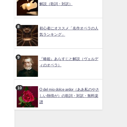
解説（歌詞・対訳）
初心者にオススメ「名作オペラの人
気ランキング」
『椿姫』あらすじと解説（ヴェルデ
ィのオペラ）
O del mio dolce ardor（ああ私のやさ
しい熱情が）の歌詞・対訳・無料楽
譜