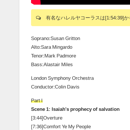
有名なハレルヤコーラスは[1:54:39]か
Soprano:Susan Gritton
Alto:Sara Mingardo
Tenor:Mark Padmore
Bass:Alastair Miles
London Symphony Orchestra
Conductor:Colin Davis
Part I
Scene 1: Isaiah's prophecy of salvation
[3:44]Overture
[7:36]Comfort Ye My People