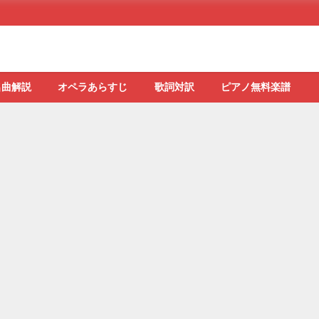
名曲解説
オペラあらすじ
歌詞対訳
ピアノ無料楽譜