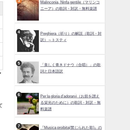
Malinconia, Ninfa gentile（マリンコ
ニーア）の歌詞・対訳・無料楽譜
Preghiera（祈り）の解説（歌詞・対
訳）～トスティ
「美しく青きドナウ（合唱）」の歌
詞と日本語訳
ア
Per la gloria d’adorarvi（お前を讃え
る栄光のために）の歌詞・対訳・無
て
料楽譜
『Musica proibita(禁じられた歌)』の