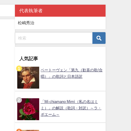
代表執筆者
松嶋秀治
人気記事
ベートーヴェン「第九（歓喜の歌/合
唱）」の歌詞と日本語訳
「Mi chiamano Mimì（私の名はミ
ミ）」の解説（歌詞・対訳）～ラ・
ボエーム～