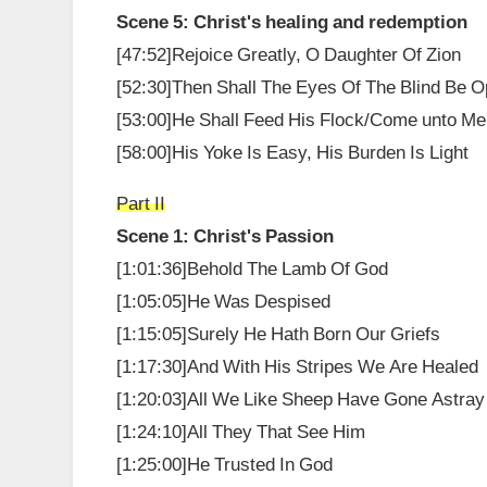
Scene 5: Christ's healing and redemption
[47:52]Rejoice Greatly, O Daughter Of Zion
[52:30]Then Shall The Eyes Of The Blind Be O
[53:00]He Shall Feed His Flock/Come unto Me
[58:00]His Yoke Is Easy, His Burden Is Light
Part II
Scene 1: Christ's Passion
[1:01:36]Behold The Lamb Of God
[1:05:05]He Was Despised
[1:15:05]Surely He Hath Born Our Griefs
[1:17:30]And With His Stripes We Are Healed
[1:20:03]All We Like Sheep Have Gone Astray
[1:24:10]All They That See Him
[1:25:00]He Trusted In God