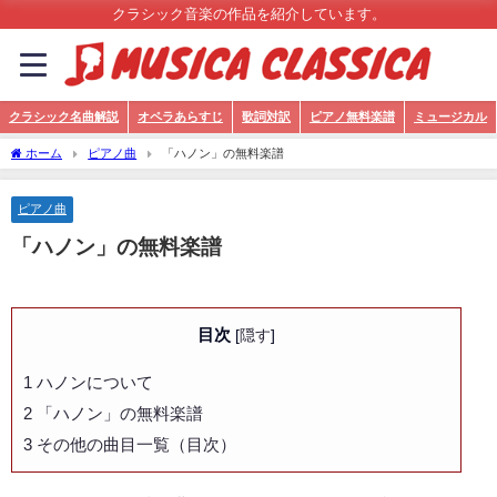
クラシック音楽の作品を紹介しています。
クラシック名曲解説
オペラあらすじ
歌詞対訳
ピアノ無料楽譜
ミュージカル
ホーム
ピアノ曲
「ハノン」の無料楽譜
ピアノ曲
「ハノン」の無料楽譜
目次
[
隠す
]
1
ハノンについて
2
「ハノン」の無料楽譜
3
その他の曲目一覧（目次）