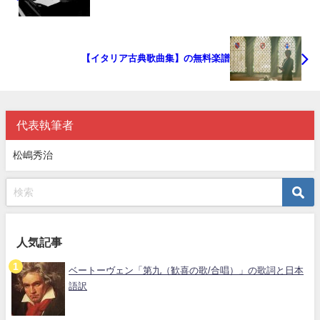
【イタリア古典歌曲集】の無料楽譜
代表執筆者
松嶋秀治
人気記事
ベートーヴェン「第九（歓喜の歌/合唱）」の歌詞と日本
語訳