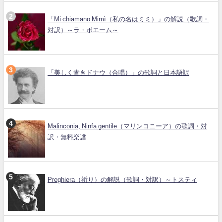
「Mi chiamano Mimì（私の名はミミ）」の解説（歌詞・
対訳）～ラ・ボエーム～
「美しく青きドナウ（合唱）」の歌詞と日本語訳
Malinconia, Ninfa gentile（マリンコニーア）の歌詞・対
訳・無料楽譜
Preghiera（祈り）の解説（歌詞・対訳）～トスティ