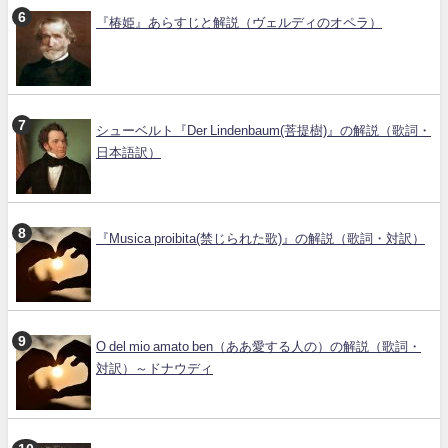
『椿姫』あらすじと解説（ヴェルディのオペラ）
シューベルト『Der Lindenbaum(菩提樹)』の解説（歌詞・
日本語訳）
『Musica proibita(禁じられた歌)』の解説（歌詞・対訳）
O del mio amato ben（ああ愛する人の）の解説（歌詞・
対訳）～ドナウディ