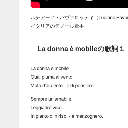
ルチアーノ・パヴァロッティ（Luciano Pavarot
イタリアのテノール歌手
La donna è mobileの歌詞１
La donna è mobile
Qual piuma al vento,
Muta d'accento - e di pensiero.
Sempre un amabile,
Leggiadro viso,
In pianto o in riso, - è menzognero.