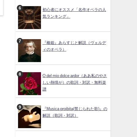
初心者にオススメ「名作オペラの人
気ランキング」
『椿姫』あらすじと解説（ヴェルデ
ィのオペラ）
O del mio dolce ardor（ああ私のやさ
しい熱情が）の歌詞・対訳・無料楽
譜
『Musica proibita(禁じられた歌)』の
解説（歌詞・対訳）