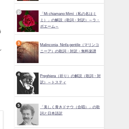
「Mi chiamano Mimì（私の名はミ
ミ）」の解説（歌詞・対訳）～ラ・
ボエーム～
う
Malinconia, Ninfa gentile（マリンコ
し
ニーア）の歌詞・対訳・無料楽譜
Preghiera（祈り）の解説（歌詞・対
訳）～トスティ
「美しく青きドナウ（合唱）」の歌
詞と日本語訳