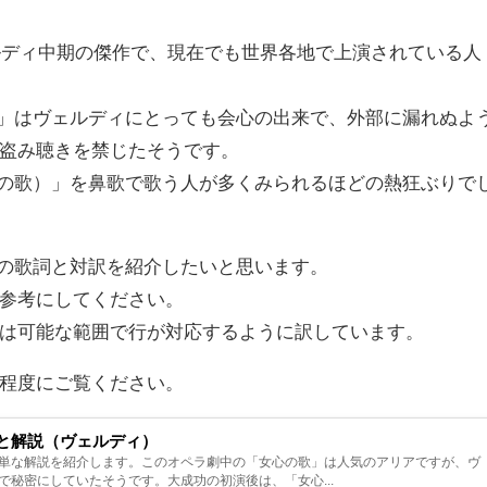
ェルディ中期の傑作で、現在でも世界各地で上演されている人
（女心の歌）」はヴェルディにとっても会心の出来で、外部に漏れぬよ
盗み聴きを禁じたそうです。
ile（女心の歌）」を鼻歌で歌う人が多くみられるほどの熱狂ぶりで
心の歌）」の歌詞と対訳を紹介したいと思います。
参考にしてください。
は可能な範囲で行が対応するように訳しています。
程度にご覧ください。
と解説（ヴェルディ）
単な解説を紹介します。このオペラ劇中の「女心の歌」は人気のアリアですが、ヴ
で秘密にしていたそうです。大成功の初演後は、「女心...