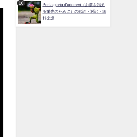
Per la gloria d’adorarvi（お前を讃え
る栄光のために）の歌詞・対訳・無
料楽譜