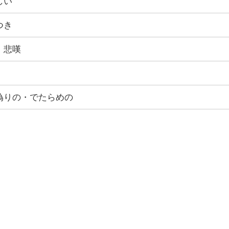
しい
つき
・悲嘆
偽りの・でたらめの