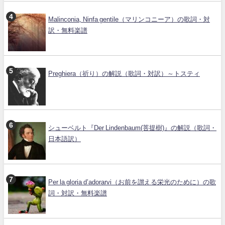
Malinconia, Ninfa gentile（マリンコニーア）の歌詞・対
訳・無料楽譜
Preghiera（祈り）の解説（歌詞・対訳）～トスティ
シューベルト『Der Lindenbaum(菩提樹)』の解説（歌詞・
日本語訳）
Per la gloria d’adorarvi（お前を讃える栄光のために）の歌
詞・対訳・無料楽譜