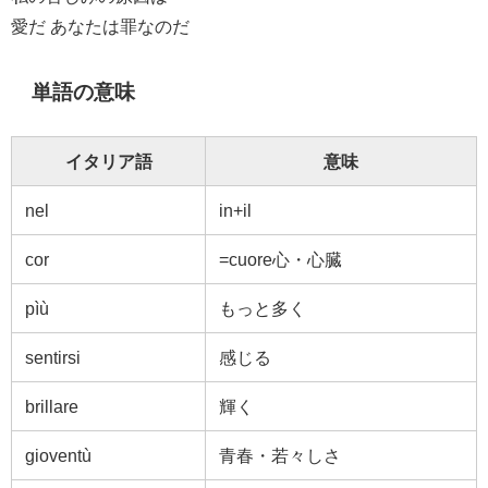
愛だ あなたは罪なのだ
単語の意味
イタリア語
意味
nel
in+il
cor
=cuore心・心臓
pìù
もっと多く
sentirsi
感じる
brillare
輝く
gioventù
青春・若々しさ