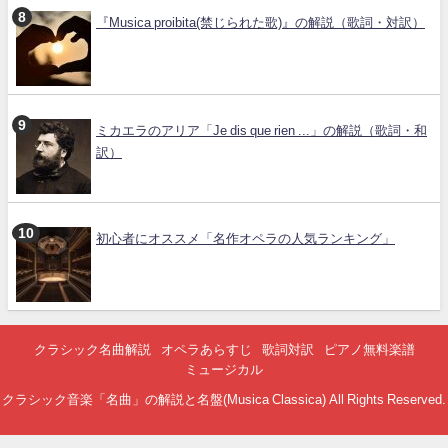
『Musica proibita(禁じられた歌)』の解説（歌詞・対訳）
ミカエラのアリア「Je dis que rien ...」の解説（歌詞・和
訳）
初心者にオススメ「名作オペラの人気ランキング」
クラシック名曲解説
オペラあらすじ
歌詞対訳
ピアノ無料楽譜
ミュージカル
クラシック音楽「名曲」の解説と名盤(Musica Classica) All Rights Reserved.