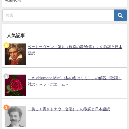
松嶋秀治
人気記事
ベートーヴェン「第九（歓喜の歌/合唱）」の歌詞と日本
語訳
「Mi chiamano Mimì（私の名はミミ）」の解説（歌詞・
対訳）～ラ・ボエーム～
「美しく青きドナウ（合唱）」の歌詞と日本語訳