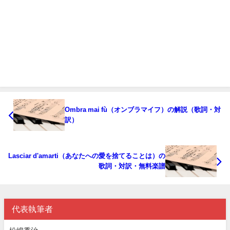
Ombra mai fù（オンブラマイフ）の解説（歌詞・対
訳）
Lasciar d'amarti（あなたへの愛を捨てることは）の
歌詞・対訳・無料楽譜
代表執筆者