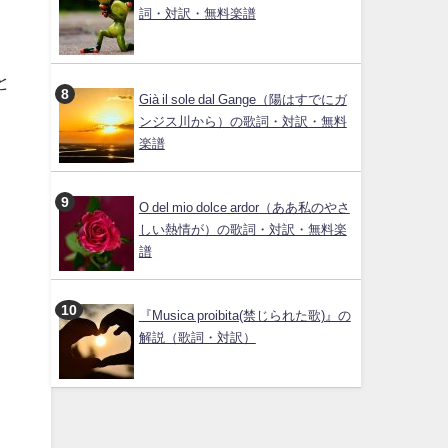
詞・対訳・無料楽譜
と
Già il sole dal Gange（陽はすでにガ
ンジス川から）の歌詞・対訳・無料
楽譜
O del mio dolce ardor（ああ私のやさ
しい熱情が）の歌詞・対訳・無料楽
譜
『Musica proibita(禁じられた歌)』の
解説（歌詞・対訳）