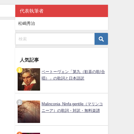
代表執筆者
松嶋秀治
人気記事
ベートーヴェン「第九（歓喜の歌/合
唱）」の歌詞と日本語訳
Malinconia, Ninfa gentile（マリンコ
ニーア）の歌詞・対訳・無料楽譜