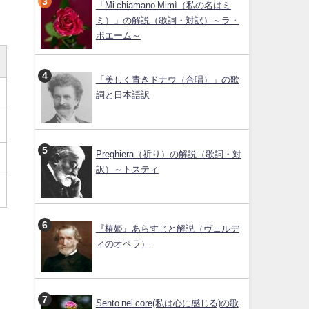
「Mi chiamano Mimì（私の名はミ
ミ）」の解説（歌詞・対訳）～ラ・
ボエーム～
「美しく青きドナウ（合唱）」の歌
詞と日本語訳
Preghiera（祈り）の解説（歌詞・対
訳）～トスティ
『椿姫』あらすじと解説（ヴェルデ
ィのオペラ）
Sento nel core(私は心に感じる)の歌