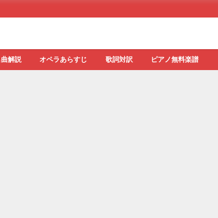
名曲解説
オペラあらすじ
歌詞対訳
ピアノ無料楽譜