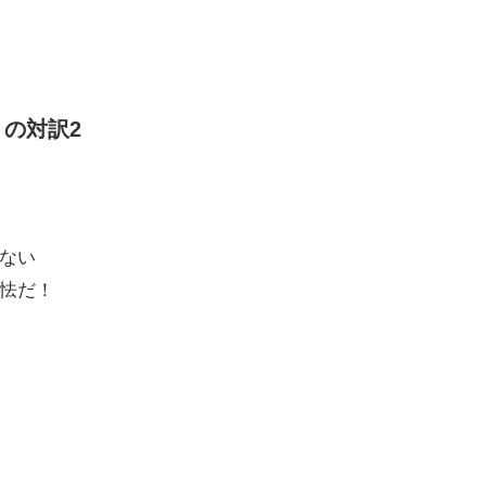
家）の対訳2
ない
怯だ！