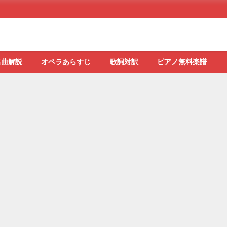
名曲解説
オペラあらすじ
歌詞対訳
ピアノ無料楽譜