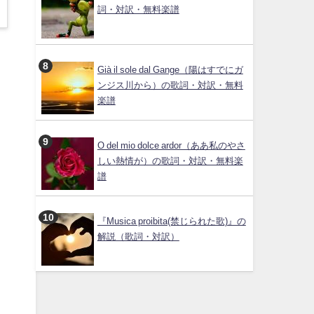
詞・対訳・無料楽譜
Già il sole dal Gange（陽はすでにガ
ンジス川から）の歌詞・対訳・無料
楽譜
O del mio dolce ardor（ああ私のやさ
しい熱情が）の歌詞・対訳・無料楽
譜
『Musica proibita(禁じられた歌)』の
解説（歌詞・対訳）