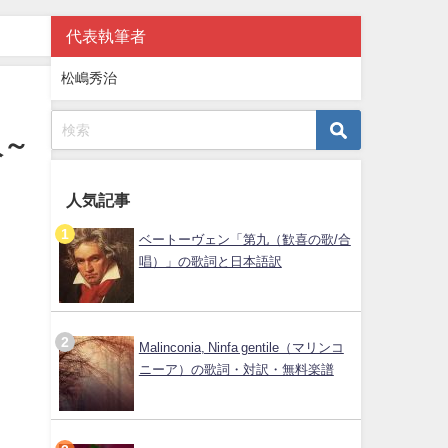
代表執筆者
松嶋秀治
人～
人気記事
ベートーヴェン「第九（歓喜の歌/合
唱）」の歌詞と日本語訳
Malinconia, Ninfa gentile（マリンコ
ニーア）の歌詞・対訳・無料楽譜