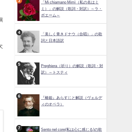
「Mi chiamano Mimì（私の名はミ
ミ）」の解説（歌詞・対訳）～ラ・
ボエーム～
演
「美しく青きドナウ（合唱）」の歌
詞と日本語訳
欠
Preghiera（祈り）の解説（歌詞・対
訳）～トスティ
『椿姫』あらすじと解説（ヴェルデ
ィのオペラ）
Sento nel core(私は心に感じる)の歌