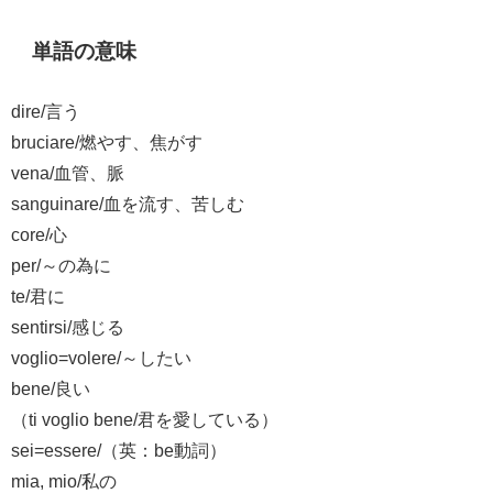
単語の意味
dire/言う
bruciare/燃やす、焦がす
vena/血管、脈
sanguinare/血を流す、苦しむ
core/心
per/～の為に
te/君に
sentirsi/感じる
voglio=volere/～したい
bene/良い
（ti voglio bene/君を愛している）
sei=essere/（英：be動詞）
mia, mio/私の