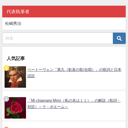
代表執筆者
松嶋秀治
人気記事
ベートーヴェン「第九（歓喜の歌/合唱）」の歌詞と日本
語訳
「Mi chiamano Mimì（私の名はミミ）」の解説（歌詞・
対訳）～ラ・ボエーム～