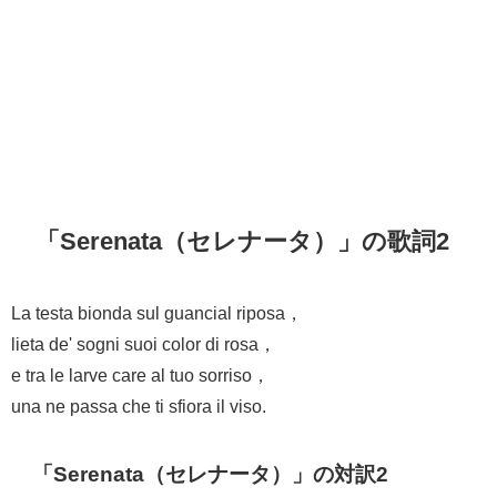
「Serenata（セレナータ）」の歌詞2
La testa bionda sul guancial riposa，
lieta de' sogni suoi color di rosa，
e tra le larve care al tuo sorriso，
una ne passa che ti sfiora il viso.
「Serenata（セレナータ）」の対訳2