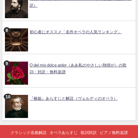
訳）
初心者にオススメ「名作オペラの人気ランキング」
O del mio dolce ardor（ああ私のやさしい熱情が）の歌
詞・対訳・無料楽譜
『椿姫』あらすじと解説（ヴェルディのオペラ）
クラシック名曲解説
オペラあらすじ
歌詞対訳
ピアノ無料楽譜