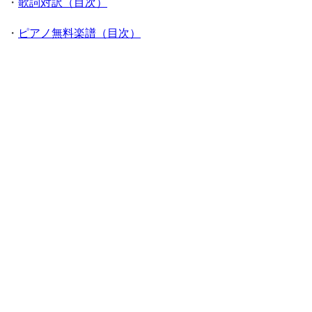
・
歌詞対訳（目次）
・
ピアノ無料楽譜（目次）