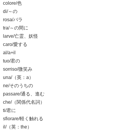
colore/色
di/～の
rosa/バラ
tra/～の間に
larve/亡霊、妖怪
caro/愛する
al/a+il
tuo/君の
sorriso/微笑み
una/（英：a）
ne/そのうちの
passare/通る、進む
che/（関係代名詞）
ti/君に
sfiorare/軽く触れる
il/（英：the）