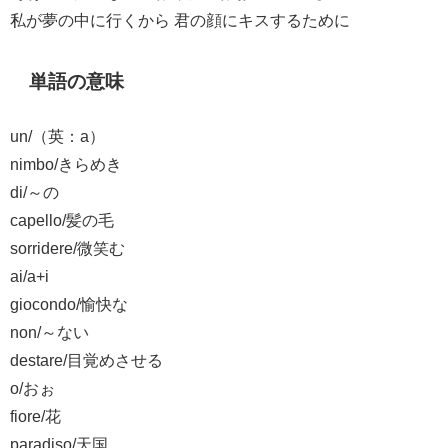
私が夢の中に行くから 君の顔にキスするために
単語の意味
un/（英：a）
nimbo/きらめき
di/～の
capello/髪の毛
sorridere/微笑む
ai/a+i
giocondo/愉快な
non/～ない
destare/目覚めさせる
o/おぉ
fiore/花
paradiso/天国