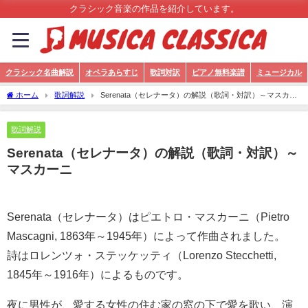
クラシック音楽の作品を紹介しています。
クラシック名曲解説
オペラあらすじ
歌詞対訳
ピアノ無料楽譜
ミュージカル
ホーム
歌詞解説
Serenata（セレナータ）の解説（歌詞・対訳）～マスカー
ニ
歌詞解説
Serenata（セレナータ）の解説（歌詞・対訳）～
マスカーニ
Serenata（セレナータ）はピエトロ・マスカーニ（Pietro
Mascagni, 1863年～1945年）によって作曲されました。
詩はロレンツォ・ステッケッティ（Lorenzo Stecchetti,
1845年～1916年）によるものです。
夜に男性が、愛する女性の住む家の窓の下で愛を歌い、演