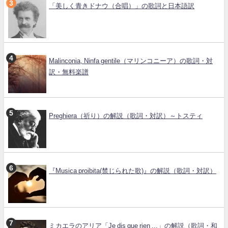
「美しく青きドナウ（合唱）」の歌詞と日本語訳
Malinconia, Ninfa gentile（マリンコニーア）の歌詞・対
訳・無料楽譜
Preghiera（祈り）の解説（歌詞・対訳）～トスティ
『Musica proibita(禁じられた歌)』の解説（歌詞・対訳）
ミカエラのアリア「Je dis que rien ...」の解説（歌詞・和