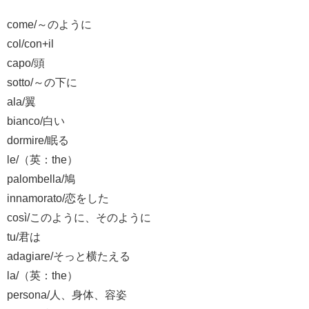
come/～のように
col/con+il
capo/頭
sotto/～の下に
ala/翼
bianco/白い
dormire/眠る
le/（英：the）
palombella/鳩
innamorato/恋をした
così/このように、そのように
tu/君は
adagiare/そっと横たえる
la/（英：the）
persona/人、身体、容姿