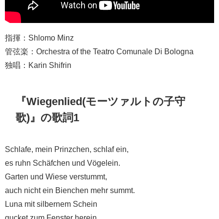
指揮：Shlomo Minz
管弦楽：Orchestra of the Teatro Comunale Di Bologna
独唱：Karin Shifrin
『Wiegenlied(モーツァルトの子守
歌)』の歌詞1
Schlafe, mein Prinzchen, schlaf ein,
es ruhn Schäfchen und Vögelein.
Garten und Wiese verstummt,
auch nicht ein Bienchen mehr summt.
Luna mit silbernem Schein
gucket zum Fenster herein.