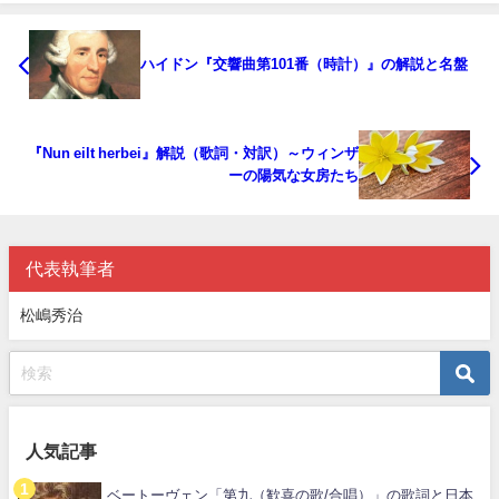
ハイドン『交響曲第101番（時計）』の解説と名盤
『Nun eilt herbei』解説（歌詞・対訳）～ウィンザ
ーの陽気な女房たち
代表執筆者
松嶋秀治
人気記事
ベートーヴェン「第九（歓喜の歌/合唱）」の歌詞と日本