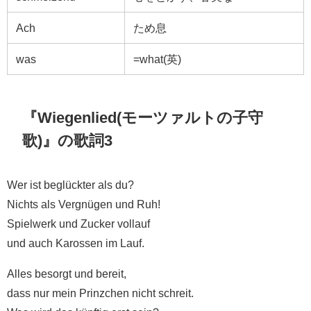
Ach
ため息
was
=what(英)
『Wiegenlied(モーツァルトの子守
歌)』の歌詞3
Wer ist beglückter als du?
Nichts als Vergnügen und Ruh!
Spielwerk und Zucker vollauf
und auch Karossen im Lauf.
Alles besorgt und bereit,
dass nur mein Prinzchen nicht schreit.