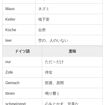
Maus
ネズミ
Keller
地下室
Küche
台所
leer
空の、人のいない
ドイツ語
意味
nur
ただ～だけ
Zofe
侍女
Gemach
部屋、居間
tönen
鳴り響く
schmelzend
心をとかす、甘美な