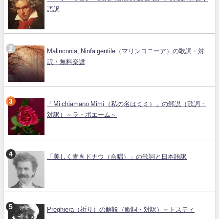
語訳
Malinconia, Ninfa gentile（マリンコニーア）の歌詞・対
訳・無料楽譜
「Mi chiamano Mimì（私の名はミミ）」の解説（歌詞・
対訳）～ラ・ボエーム～
「美しく青きドナウ（合唱）」の歌詞と日本語訳
Preghiera（祈り）の解説（歌詞・対訳）～トスティ