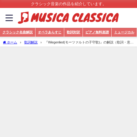
クラシック音楽の作品を紹介しています。
クラシック名曲解説
オペラあらすじ
歌詞対訳
ピアノ無料楽譜
ミュージカル
ホーム
歌詞解説
『Wiegenlied(モーツァルトの子守歌)』の解説（歌詞・意
味）