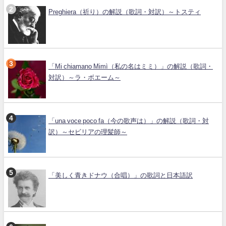
Preghiera（祈り）の解説（歌詞・対訳）～トスティ
「Mi chiamano Mimì（私の名はミミ）」の解説（歌詞・
対訳）～ラ・ボエーム～
「una voce poco fa（今の歌声は）」の解説（歌詞・対
訳）～セビリアの理髪師～
「美しく青きドナウ（合唱）」の歌詞と日本語訳