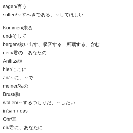
sagen/言う
sollen/～すべきである、～してほしい
Kommen/来る
und/そして
bergen/救い出す、収容する、所蔵する、含む
dein/君の、あなたの
Antlitz/顔
hier/ここに
an/～に、～で
meiner/私の
Brust/胸
wollen/～するつもりだ、～したい
in's/in＋das
Ohr/耳
dir/君に、あなたに