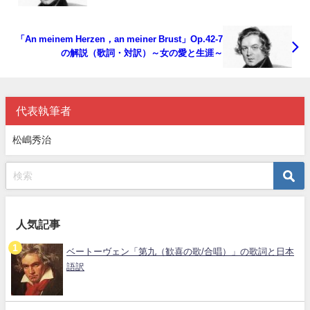
「An meinem Herzen，an meiner Brust」Op.42-7
の解説（歌詞・対訳）～女の愛と生涯～
代表執筆者
松嶋秀治
人気記事
ベートーヴェン「第九（歓喜の歌/合唱）」の歌詞と日本
語訳