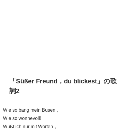
「Süßer Freund，du blickest」の歌
詞2
Wie so bang mein Busen，
Wie so wonnevoll!
Wüßt ich nur mit Worten，