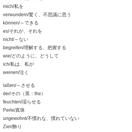
mich/私を
verwundern/驚く、不思議に思う
können/～できる
es/それが、それを
nicht/～ない
begreifen/理解する、把握する
wie/どのように、どうして
ich/私は、私が
weinen/泣く
laßen/～させる
der/その（英：the）
feuchten/湿らせる
Perle/真珠
ungewohnt/不慣れな、慣れていない
Zier/飾り