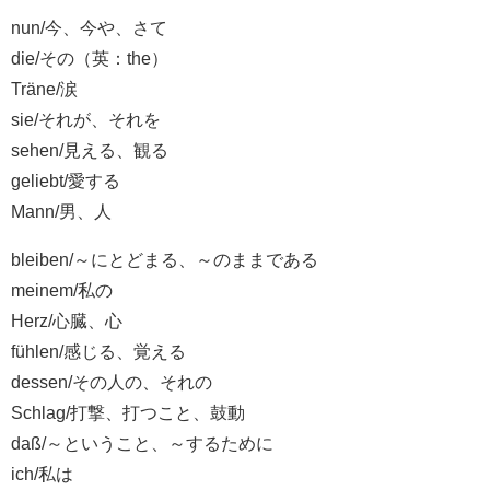
nun/今、今や、さて
die/その（英：the）
Träne/涙
sie/それが、それを
sehen/見える、観る
geliebt/愛する
Mann/男、人
bleiben/～にとどまる、～のままである
meinem/私の
Herz/心臓、心
fühlen/感じる、覚える
dessen/その人の、それの
Schlag/打撃、打つこと、鼓動
daß/～ということ、～するために
ich/私は