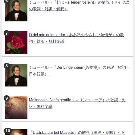
シューベルト『野ばら(Heidenröslein)』の解説（ドイツ語
の歌詞・対訳・解釈）
O del mio dolce ardor（ああ私のやさしい熱情が）の歌
詞・対訳・無料楽譜
シューベルト『Der Lindenbaum(菩提樹)』の解説（歌詞・
日本語訳）
Malinconia, Ninfa gentile（マリンコニーア）の歌詞・対
訳・無料楽譜
「Batti,batti,o bel Masetto」の解説（歌詞・意味）～ド