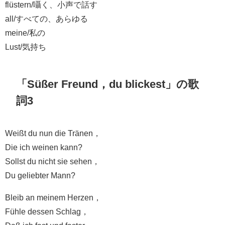
flüstern/囁く、小声で話す
all/すべての、あらゆる
meine/私の
Lust/気持ち
「Süßer Freund，du blickest」の歌
詞3
Weißt du nun die Tränen，
Die ich weinen kann?
Sollst du nicht sie sehen，
Du geliebter Mann?
Bleib an meinem Herzen，
Fühle dessen Schlag，