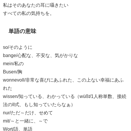
私はそのあなたの耳に囁きたい
すべての私の気持ちを。
単語の意味
so/そのように
bange/心配な、不安な、気がかりな
mein/私の
Busen/胸
wonnevoll/非常な喜びにあふれた、この上ない幸福にあふ
れた
wissen/知っている、わかっている（wüßt/1人称単数、接続
法のII式、もし知っていたらなぁ）
nur/ただ～だけ、せめて
mit/～と一緒に、～で
Wort/語、単語